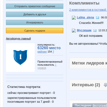
Комплименты
Отправить приватное сообщение
2 комплиментов в гостевой 
Добавить в друзья
Lalina_alena
06.0
Игнорировать
Спасибо Женек!!!!
Мусорщик
12.03.
Сделать подарок
ОК всё поправим.
Автофорум главный
Вы не авторизованы! Чтоб
популярность:
63260 место
рейтинг
154
?
Привилегированный
Метки лидеров
пользователь
1
уровня
Интервью (2)
Статистика портрета:
сейчас просматривают портрет - 0
зарегистрированные пользователи
посетившие портрет за 7 дней - 0
Последние
фотогра